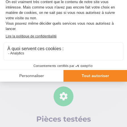
Pourquoi acheter vos
pièces détachées
chez Energipole
Recycling ?

Pièces testées