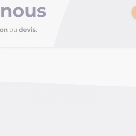
nous
ion
ou
devis
.