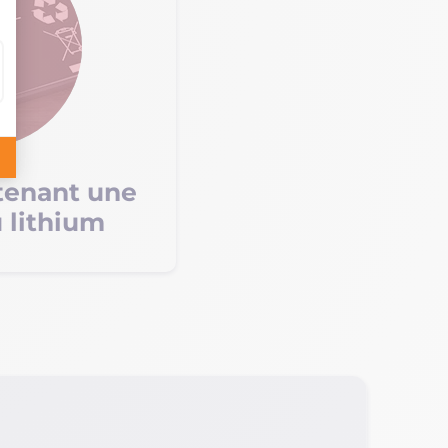
tenant une
u lithium