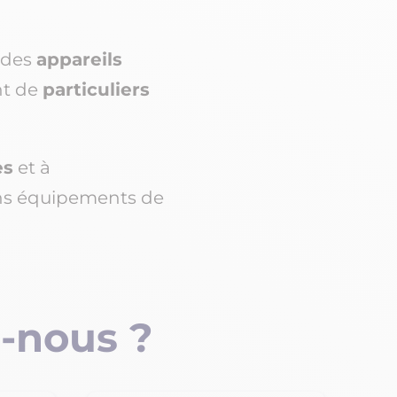
des
appareils
nt de
particuliers
es
et à
ens équipements de
-nous ?