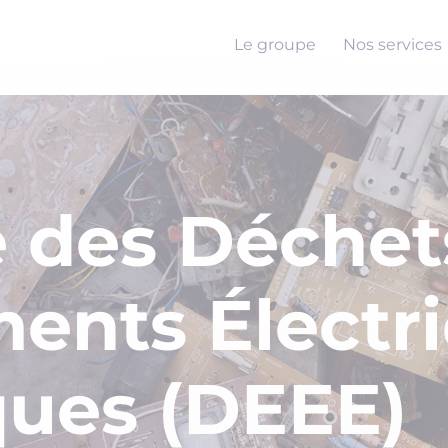
Le groupe
Nos services
e des
Déchet
ents Électri
ques
(DEEE)