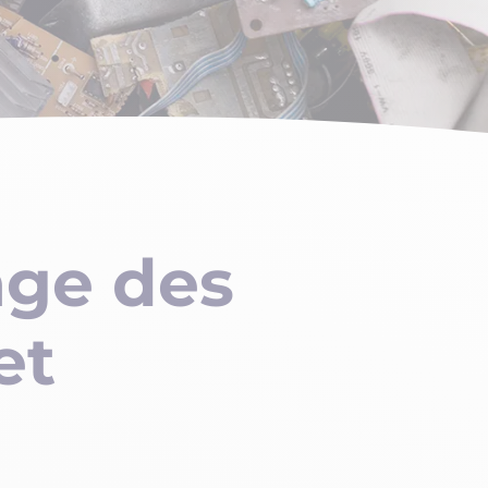
age des
et