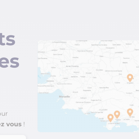
ts
es
ur
ez vous
!