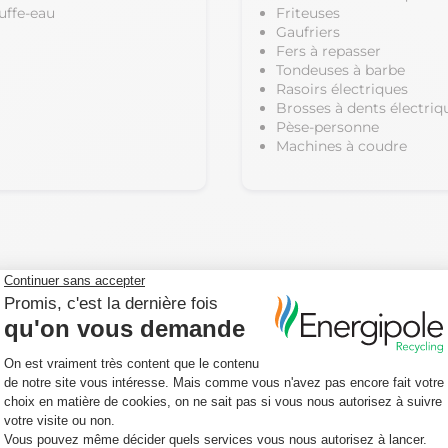
uffe-eau
Friteuses
Gaufriers
Fers à repasser
Tondeuses à barbe
Rasoirs électriques
Brosses à dents électriq
Pèse-personne
Machines à coudre
pareils non accep