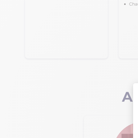
Cha
Ap