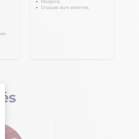
Modems
Disques durs externes
ues
tés