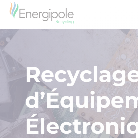
Recyclag
d’Équipem
Électroni