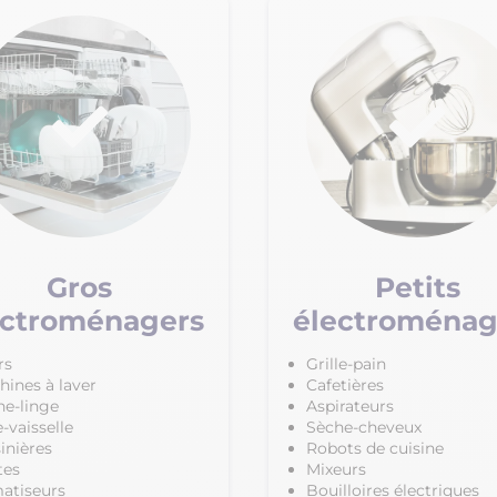
Gros
Petits
ectroménagers
électroménag
rs
Grille-pain
hines à laver
Cafetières
he-linge
Aspirateurs
-vaisselle
Sèche-cheveux
inières
Robots de cuisine
tes
Mixeurs
matiseurs
Bouilloires électriques