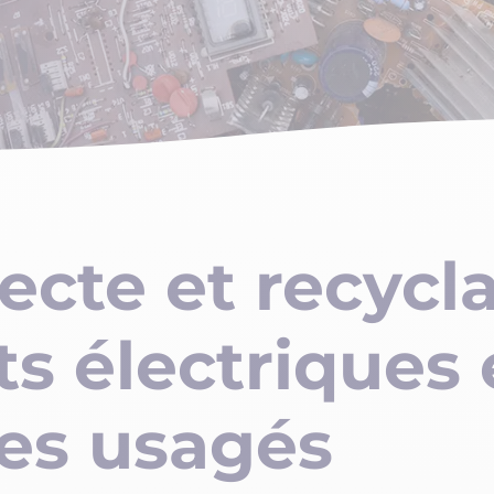
lecte et recycl
 électriques 
es
usagés